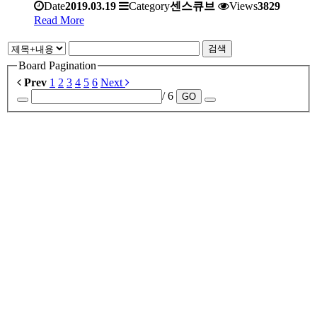
Date
2019.03.19
Category
센스큐브
Views
3829
Read More
검색
Board Pagination
Prev
1
2
3
4
5
6
Next
/ 6
GO