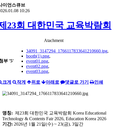
사이언스큐브
026.01.08 10:26
제23회 대한민국 교육박람회
Atachment
34091_3147294_1766117833641210660.jpg
,
booth(1).png
,
첨부
'
5
'
event01.png
,
event02.png
,
event03.png
,
크게
작게
위로
아래로
댓글로 가기
인쇄
명칭:
제23회 대한민국 교육박람회 Korea Educational
Technology & Contents Fair 2026, Education Korea 2026
기간:
2026년 1월 21일(수) ~ 23(금), 3일간