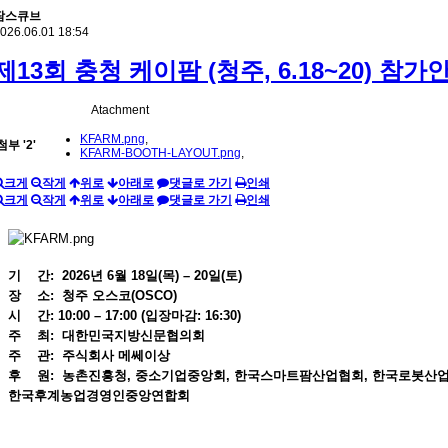
팜스큐브
026.06.01 18:54
제13회 충청 케이팜 (청주, 6.18~20) 참가
Atachment
KFARM.png
,
첨부
'
2
'
KFARM-BOOTH-LAYOUT.png
,
크게
작게
위로
아래로
댓글로 가기
인쇄
크게
작게
위로
아래로
댓글로 가기
인쇄
기 간: 2026년 6월 18일(목) – 20일(토)
장 소: 청주 오스코(OSCO)
시 간: 10:00 – 17:00 (입장마감: 16:30)
주 최: 대한민국지방신문협의회
주 관: 주식회사 메쎄이상
후 원: 농촌진흥청, 중소기업중앙회, 한국스마트팜산업협회, 한국로봇산
한국후계농업경영인중앙연합회