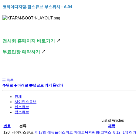
코리아디지탈-팜스큐브 부스위치 : A-04
전시회 홈페이지 바로가기
↗
무료입장 예약하기
↗
목록
위로
아래로
댓글로 가기
인쇄
전체
사이언스큐브
센스큐브
팜스큐브
List of Articles
번호
분류
제목
120
사이언스큐브
제17회 에듀플러스위크 미래교육박람회(코엑스, 8.12~14) 