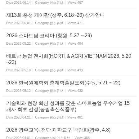
Date
2026.06.14
Category
센스큐브
Views
467
제13회 충청 케이팜 (청주, 6.18~20) 참가안내
Date
2026.06.01
Category
팜스큐브
Views
471
2026 스마트팜 코리아 (창원, 5.27 ~ 29)
Date
2026.05.22
Category
팜스큐브
Views
484
베트남 농업 전시회(HORTI & AGRI VIETNAM 2026, 5.20
~22)
Date
2026.05.18
Category
팜스큐브
Views
433
2026 한국원예학회 춘계학술발표회(수원, 5.21 ~ 22)
Date
2026.05.12
Category
팜스큐브
Views
432
기술력과 현장 확산 성과를 갖춘 스마트농업 우수기업 15
개사 최초 선정(농림축산식품부)
Date
2026.04.21
Category
팜스큐브
Views
481
2026 광주교육: 첨단 과학교구 박람회(광주, 4.8)
Date
2026.04.01
Category
사이언스큐브
Views
388