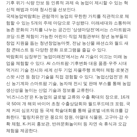
기후 위기·식량 안보 등 인류적 과제 속 농업이 제시할 수 있는 혁
신적 해법과 미래 청사진을 선보인다.
국제농업박람회는 관람객이 농업의 무한한 가치를 직관적으로 체
험할 수 있는 5개의 주제 마당으로 구성됐다. 미래세대와 소통하며
농촌 문화의 가치를 나누는 공간인 '상생마당전'에서는 스마트팜과
코딩·드론 체험이 가능한 어린이·직업 체험관부터 청년 농부들의
창업 지원을 돕는 청년창업농마켓, 전남 농산물 패션쇼와 월드 새
참 콘테스트 등 다양한 문화 프로그램을 즐길 수 있다.
박람회의 심장부인 '농업미래전'에서는 AI 기술이 이끄는 미래 농
업을 체험할 수 있다. AI 스마트팜·기후변화 대응 품종·우주 시대
먹거리 기술 전시와 세계 선두 기업 자율주행 트랙터 체험·로봇견
스팟 시연 등 첨단 기술을 직접 경험할 수 있다. '농업산업전'은 최
신 농기계와 스마트팜 기술, 농자재 전시 및 판매 부스를 통해 농업
생산성을 높이는 산업 기술과 정보를 교류한다.
'비즈니스전'은 K-농업의 글로벌 교류와 수출 확대의 장으로, 16개
국 50여 개 해외 바이어 초청 수출상담회와 월드푸드테크 포럼, 국
제 커피 심포지엄 등 국제 학술대회를 통해 글로벌 네트워크를 강
화한다. '힐링치유전'은 풍요의 정원, 아열대 식물원, 고구마·감 수
확 체험, K-커피 홍보관, 반려문화놀이터 등 자연 속 휴식과 오감
체험을 제공한다.