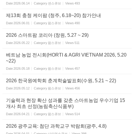
Date
2026.06.14
Category
센스큐브
Views
493
제13회 충청 케이팜 (청주, 6.18~20) 참가안내
Date
2026.06.01
Category
팜스큐브
Views
490
2026 스마트팜 코리아 (창원, 5.27 ~ 29)
Date
2026.05.22
Category
팜스큐브
Views
511
베트남 농업 전시회(HORTI & AGRI VIETNAM 2026, 5.20
~22)
Date
2026.05.18
Category
팜스큐브
Views
457
2026 한국원예학회 춘계학술발표회(수원, 5.21 ~ 22)
Date
2026.05.12
Category
팜스큐브
Views
456
기술력과 현장 확산 성과를 갖춘 스마트농업 우수기업 15
개사 최초 선정(농림축산식품부)
Date
2026.04.21
Category
팜스큐브
Views
514
2026 광주교육: 첨단 과학교구 박람회(광주, 4.8)
Date
2026.04.01
Category
사이언스큐브
Views
398