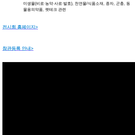
미생물(비료·농약·사료·발효), 천연물/식품소재, 종자, 곤충, 동
물용의약품, 펫테크 관련
전시회 홈페이지>
참관등록 안내>