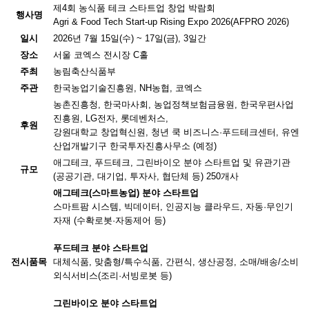
제4회 농식품 테크 스타트업 창업 박람회
행사명
Agri & Food Tech Start-up Rising Expo 2026(AFPRO 2026)
일시
2026년 7월 15일(수) ~ 17일(금), 3일간
장소
서울 코엑스 전시장 C홀
주최
농림축산식품부
주관
한국농업기술진흥원, NH농협, 코엑스
농촌진흥청, 한국마사회, 농업정책보험금융원, 한국우편사업
진흥원, LG전자, 롯데벤처스,
후원
강원대학교 창업혁신원, 청년 쿡 비즈니스·푸드테크센터, 유엔
산업개발기구 한국투자진흥사무소 (예정)
애그테크, 푸드테크, 그린바이오 분야 스타트업 및 유관기관
규모
(공공기관, 대기업, 투자사, 협단체 등) 250개사
애그테크(스마트농업) 분야 스타트업
스마트팜 시스템, 빅데이터, 인공지능 클라우드, 자동·무인기
자재 (수확로봇·자동제어 등)
푸드테크 분야 스타트업
전시품목
대체식품, 맞춤형/특수식품, 간편식, 생산공정, 소매/배송/소비
외식서비스(조리·서빙로봇 등)
그린바이오 분야 스타트업