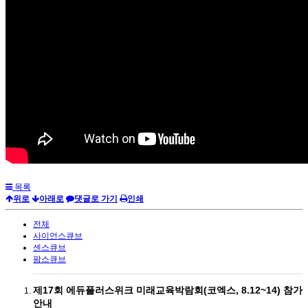
목록
위로
아래로
댓글로 가기
인쇄
전체
사이언스큐브
센스큐브
팜스큐브
제17회 에듀플러스위크 미래교육박람회(코엑스, 8.12~14) 참가
안내