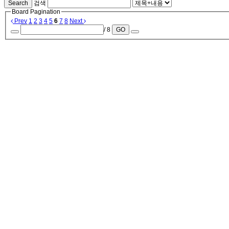
Search
검색
Board Pagination
Prev
1
2
3
4
5
6
7
8
Next
/ 8
GO