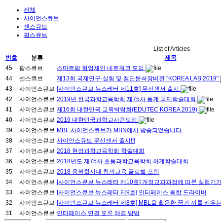
전체
사이언스큐브
센스큐브
팜스큐브
List of Articles
번호
분류
제목
45
팜스큐브
스마트팜 협업체인 네트워크 모임
44
센스큐브
제13회 국제연구·실험 및 첨단분석장비전 "KOREA LAB 2019"
43
사이언스큐브
[사이언스큐브 뉴스레터 제11호] 무선센서 출시
42
사이언스큐브
2019년 한국과학교육학회 제75차 동계 국제학술대회
41
사이언스큐브
제16회 대한민국 교육박람회(EDUTEC KOREA 2019)
40
사이언스큐브
2019 대한민국과학교사큰모임
39
사이언스큐브
MBL 사이언스큐브가 MBN에서 방송되었습니다.
38
사이언스큐브
사이언스큐브 무선센서 출시!!!
37
사이언스큐브
2018 현장과학교육학회 학술대회
36
사이언스큐브
2018년도 제75차 초등과학교육학회 하계학술대회
35
사이언스큐브
2018 융복합시대 창의교육 글로벌 포럼
34
사이언스큐브
[사이언스큐브 뉴스레터 제10호] 개정교과과정에 따른 실험기가
33
사이언스큐브
[사이언스큐브 뉴스레터 제9호] 인터페이스 통합 드라이버
32
사이언스큐브
[사이언스큐브 뉴스레터 제8호] MBL을 활용한 꿈과 끼를 키
31
사이언스큐브
인터페이스 연결 오류 해결 방법